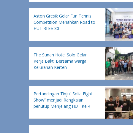
Aston Gresik Gelar Fun Tennis
Competition Meriahkan Road to
HUT RI ke-80
The Sunan Hotel Solo Gelar
Kerja Bakti Bersama warga
Kelurahan Kerten
Pertandingan Tinju” Solia Fight
Show” menjadi Rangkaian
penutup Menjelang HUT Ke 4
Hotel Solia Zigna Kampung Batik
Laweyan