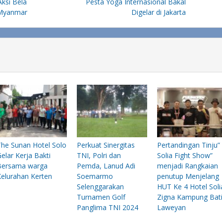
ksi Bela
Pesta Yoga Internasional Bakal
 Myanmar
Digelar di Jakarta
The Sunan Hotel Solo
Perkuat Sinergitas
Pertandingan Tinju”
elar Kerja Bakti
TNI, Polri dan
Solia Fight Show”
Bersama warga
Pemda, Lanud Adi
menjadi Rangkaian
Kelurahan Kerten
Soemarmo
penutup Menjelang
Selenggarakan
HUT Ke 4 Hotel Soli
Turnamen Golf
Zigna Kampung Bat
Panglima TNI 2024
Laweyan