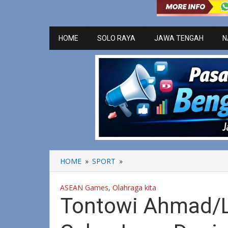
HOME
SOLO RAYA
JAWA TENGAH
N
HOME
»
SPORT
»
Tontowi
Ahmad/Liliyana
Natsir
ASEAN Games
,
Olahraga kita
Sabet
Tontowi Ahmad/Li
Gelar
Juara
Dunia