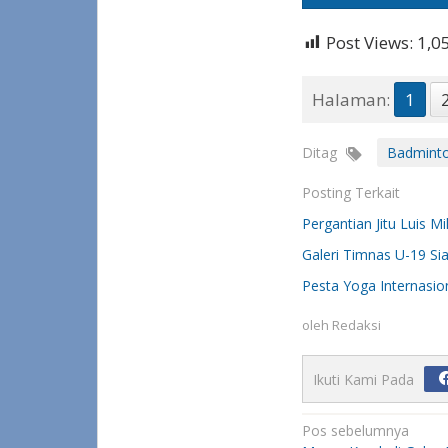
Post Views:
1,0
Halaman:
1
Ditag
Badmint
Posting Terkait
Pergantian Jitu Luis M
Galeri Timnas U-19 S
Pesta Yoga Internasion
oleh
Redaksi
Ikuti Kami Pada
Navigasi
Pos sebelumnya