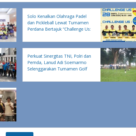
Solo Kenalkan Olahraga Padel
dan Pickleball Lewat Turnamen
Perdana Bertajuk “Challenge Us:
ORWIIZ”
Perkuat Sinergitas TNI, Polri dan
Pemda, Lanud Adi Soemarmo
Selenggarakan Turnamen Golf
Panglima TNI 2024