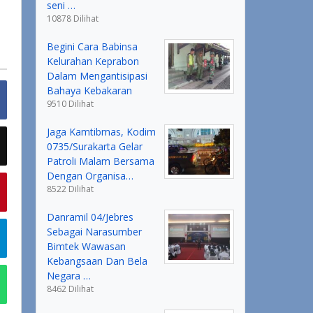
seni …
10878 Dilihat
Begini Cara Babinsa
Kelurahan Keprabon
Dalam Mengantisipasi
Bahaya Kebakaran
9510 Dilihat
Jaga Kamtibmas, Kodim
0735/Surakarta Gelar
Patroli Malam Bersama
Dengan Organisa…
8522 Dilihat
Danramil 04/Jebres
Sebagai Narasumber
Bimtek Wawasan
Kebangsaan Dan Bela
Negara …
8462 Dilihat