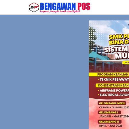
Lewati
ke
konten