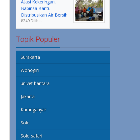
Atasi Kekeringan,
Babinsa Bantu
Distribusikan Air Bersih
8249 Dilihat
Topik Populer
Surakarta
Wonogiri
univet bantara
Jakarta
Karanganyar
Solo
Solo safari