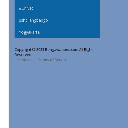
#Univet
pshpilangbango
Yogyakarta
Copyright © 2023 Bengawanpos.com All Right
Reserved
Redaksi
Terms of Service