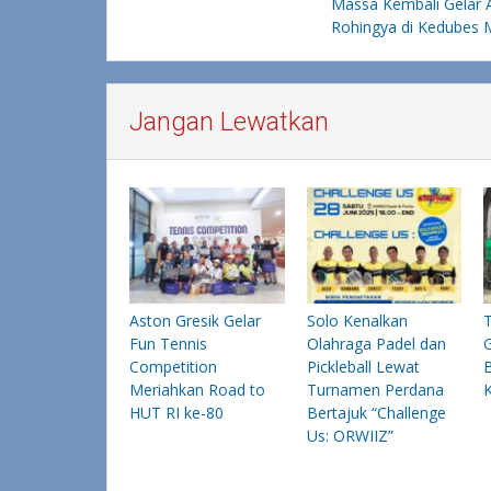
Massa Kembali Gelar A
pos
Rohingya di Kedubes
Jangan Lewatkan
Aston Gresik Gelar
Solo Kenalkan
Fun Tennis
Olahraga Padel dan
G
Competition
Pickleball Lewat
Meriahkan Road to
Turnamen Perdana
HUT RI ke-80
Bertajuk “Challenge
Us: ORWIIZ”