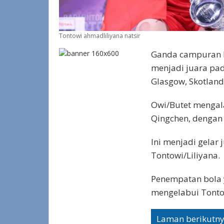
Tontowi ahmadliliyana natsir
Ganda campuran I
menjadi juara pad
Glasgow, Skotlandi
Owi/Butet mengal
Qingchen, dengan 
Ini menjadi gelar 
Tontowi/Liliyana.
Penempatan bola 
mengelabui Tontow
Laman berikutn