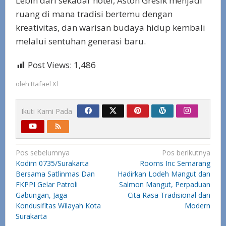
Lebih dari sekadar hotel, Aston Gresik menjadi
ruang di mana tradisi bertemu dengan
kreativitas, dan warisan budaya hidup kembali
melalui sentuhan generasi baru.
Post Views:
1,486
oleh
Rafael Xl
Ikuti Kami Pada
Navigasi
Pos sebelumnya
Pos berikutnya
Kodim 0735/Surakarta
Rooms Inc Semarang
pos
Bersama Satlinmas Dan
Hadirkan Lodeh Mangut dan
FKPPI Gelar Patroli
Salmon Mangut, Perpaduan
Gabungan, Jaga
Cita Rasa Tradisional dan
Kondusifitas Wilayah Kota
Modern
Surakarta