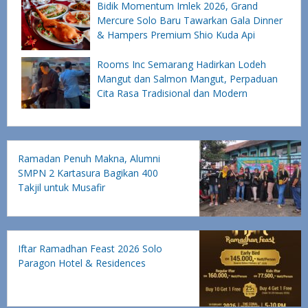
Bidik Momentum Imlek 2026, Grand
Mercure Solo Baru Tawarkan Gala Dinner
& Hampers Premium Shio Kuda Api
Rooms Inc Semarang Hadirkan Lodeh
Mangut dan Salmon Mangut, Perpaduan
Cita Rasa Tradisional dan Modern
Ramadan Penuh Makna, Alumni
SMPN 2 Kartasura Bagikan 400
Takjil untuk Musafir
Iftar Ramadhan Feast 2026 Solo
Paragon Hotel & Residences