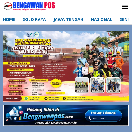
Lewati
ke
konten
HOME
SOLO RAYA
JAWA TENGAH
NASIONAL
SENI 