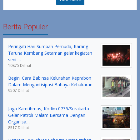
Berita Populer
Peringati Hari Sumpah Pemuda, Karang
Taruna Kembang Setaman gelar kegiatan
seni …
10875 Dilihat
Begini Cara Babinsa Kelurahan Keprabon
Dalam Mengantisipasi Bahaya Kebakaran
9507 Dilihat
Jaga Kamtibmas, Kodim 0735/Surakarta
Gelar Patroli Malam Bersama Dengan
Organisa…
8517 Dilihat