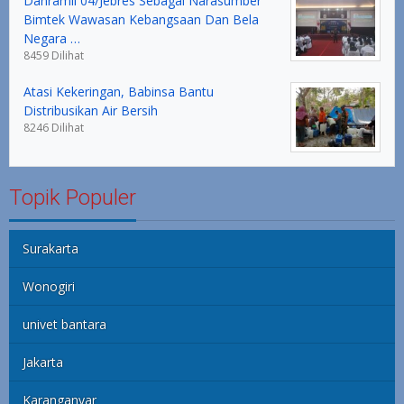
Danramil 04/Jebres Sebagai Narasumber
Bimtek Wawasan Kebangsaan Dan Bela
Negara …
8459 Dilihat
Atasi Kekeringan, Babinsa Bantu
Distribusikan Air Bersih
8246 Dilihat
Topik Populer
Surakarta
Wonogiri
univet bantara
Jakarta
Karanganyar