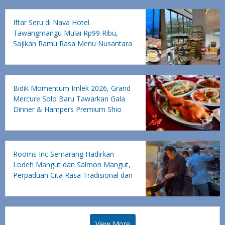
Iftar Seru di Nava Hotel
Tawangmangu Mulai Rp99 Ribu,
Sajikan Ramu Rasa Menu Nusantara
hingga Hadiah Liburan ke Bali
Bidik Momentum Imlek 2026, Grand
Mercure Solo Baru Tawarkan Gala
Dinner & Hampers Premium Shio
Kuda Api
Rooms Inc Semarang Hadirkan
Lodeh Mangut dan Salmon Mangut,
Perpaduan Cita Rasa Tradisional dan
Modern
View More