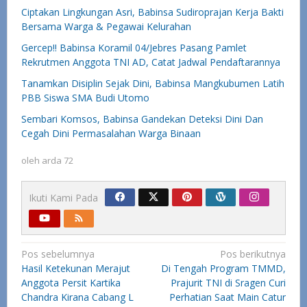
Ciptakan Lingkungan Asri, Babinsa Sudiroprajan Kerja Bakti
Bersama Warga & Pegawai Kelurahan
Gercep!! Babinsa Koramil 04/Jebres Pasang Pamlet
Rekrutmen Anggota TNI AD, Catat Jadwal Pendaftarannya
Tanamkan Disiplin Sejak Dini, Babinsa Mangkubumen Latih
PBB Siswa SMA Budi Utomo
Sembari Komsos, Babinsa Gandekan Deteksi Dini Dan
Cegah Dini Permasalahan Warga Binaan
oleh
arda 72
Ikuti Kami Pada
Navigasi
Pos sebelumnya
Pos berikutnya
Hasil Ketekunan Merajut
Di Tengah Program TMMD,
pos
Anggota Persit Kartika
Prajurit TNI di Sragen Curi
Chandra Kirana Cabang L
Perhatian Saat Main Catur