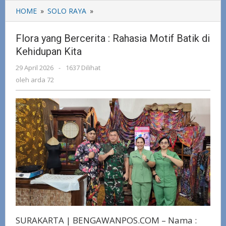
HOME
»
SOLO RAYA
»
Flora
yang
Bercerita
Flora yang Bercerita : Rahasia Motif Batik di
:
Kehidupan Kita
Rahasia
Motif
29 April 2026
oleh
-
1637 Dilihat
Batik
arda
oleh
arda 72
di
72
Kehidupan
Kita
SURAKARTA | BENGAWANPOS.COM – Nama :