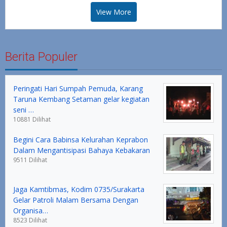
View More
Berita Populer
Peringati Hari Sumpah Pemuda, Karang
Taruna Kembang Setaman gelar kegiatan
seni …
10881 Dilihat
Begini Cara Babinsa Kelurahan Keprabon
Dalam Mengantisipasi Bahaya Kebakaran
9511 Dilihat
Jaga Kamtibmas, Kodim 0735/Surakarta
Gelar Patroli Malam Bersama Dengan
Organisa…
8523 Dilihat