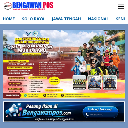
Lewati
ke
konten
HOME
SOLO RAYA
JAWA TENGAH
NASIONAL
SENI 