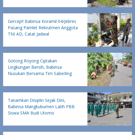
Gercep!! Babinsa Koramil 04/Jebres
Pasang Pamlet Rekrutmen Anggota
TNI AD, Catat Jadwal
Pendaftarannya
Gotong Royong Ciptakan
Lingkungan Bersih, Babinsa
Nusukan Bersama Tim Saberling
Laksanakan Kerja Bakti
Tanamkan Disiplin Sejak Dini,
Babinsa Mangkubumen Latih PBB
Siswa SMA Budi Utomo