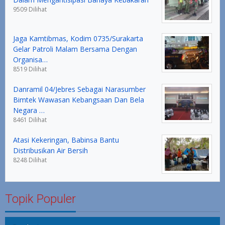
9509 Dilihat
Jaga Kamtibmas, Kodim 0735/Surakarta
Gelar Patroli Malam Bersama Dengan
Organisa…
8519 Dilihat
Danramil 04/Jebres Sebagai Narasumber
Bimtek Wawasan Kebangsaan Dan Bela
Negara …
8461 Dilihat
Atasi Kekeringan, Babinsa Bantu
Distribusikan Air Bersih
8248 Dilihat
Topik Populer