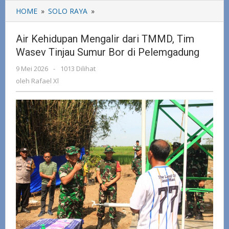
HOME
»
SOLO RAYA
»
Air
Kehidupan
Mengalir
Air Kehidupan Mengalir dari TMMD, Tim
dari
Wasev Tinjau Sumur Bor di Pelemgadung
TMMD,
Tim
9 Mei 2026
oleh
-
1013 Dilihat
Wasev
Rafael
oleh
Rafael Xl
Tinjau
Xl
Sumur
Bor
di
Pelemgadung