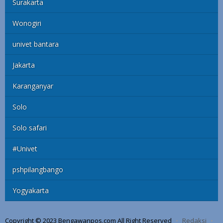
Surakarta
Wonogiri
univet bantara
Jakarta
Karanganyar
Solo
Solo safari
#Univet
pshpilangbango
Yogyakarta
Copyright © 2023 Bengawanpos.com All Right Reserved
Redaksi