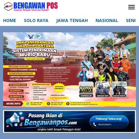
Lewati
ke
konten
HOME
SOLO RAYA
JAWA TENGAH
NASIONAL
SENI 