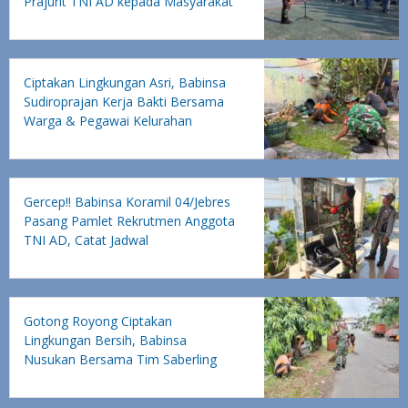
Prajurit TNI AD kepada Masyarakat
Ciptakan Lingkungan Asri, Babinsa
Sudiroprajan Kerja Bakti Bersama
Warga & Pegawai Kelurahan
Gercep!! Babinsa Koramil 04/Jebres
Pasang Pamlet Rekrutmen Anggota
TNI AD, Catat Jadwal
Pendaftarannya
Gotong Royong Ciptakan
Lingkungan Bersih, Babinsa
Nusukan Bersama Tim Saberling
Laksanakan Kerja Bakti