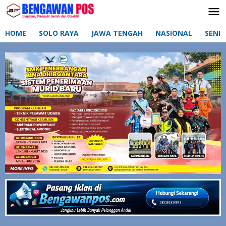
Lewati
ke
konten
HOME
SOLO RAYA
JAWA TENGAH
NASIONAL
SENI 