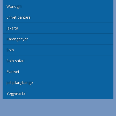
Wonogiri
univet bantara
Jakarta
Karanganyar
Solo
Solo safari
#Univet
pshpilangbango
Yogyakarta
Copyright © 2023 Bengawanpos.com All Right Reserved
Redaksi
Terms of Service