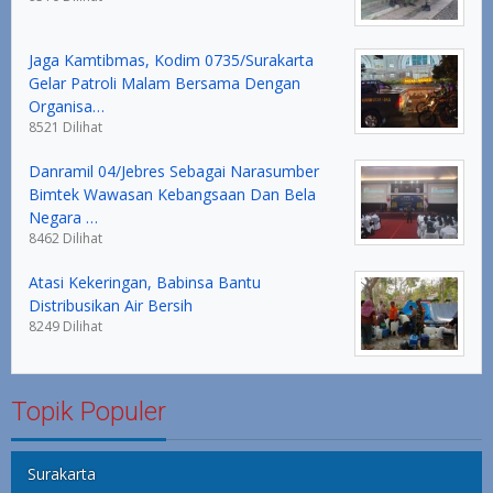
Jaga Kamtibmas, Kodim 0735/Surakarta
Gelar Patroli Malam Bersama Dengan
Organisa…
8521 Dilihat
Danramil 04/Jebres Sebagai Narasumber
Bimtek Wawasan Kebangsaan Dan Bela
Negara …
8462 Dilihat
Atasi Kekeringan, Babinsa Bantu
Distribusikan Air Bersih
8249 Dilihat
Topik Populer
Surakarta