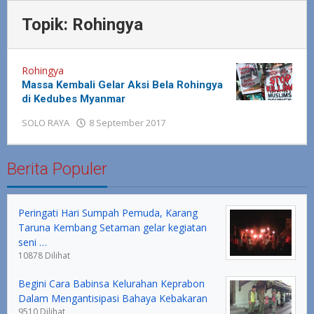
Topik:
Rohingya
Rohingya
Massa Kembali Gelar Aksi Bela Rohingya
di Kedubes Myanmar
SOLO RAYA
8 September 2017
oleh
Redaksi
Berita Populer
Peringati Hari Sumpah Pemuda, Karang
Taruna Kembang Setaman gelar kegiatan
seni …
10878 Dilihat
Begini Cara Babinsa Kelurahan Keprabon
Dalam Mengantisipasi Bahaya Kebakaran
9510 Dilihat