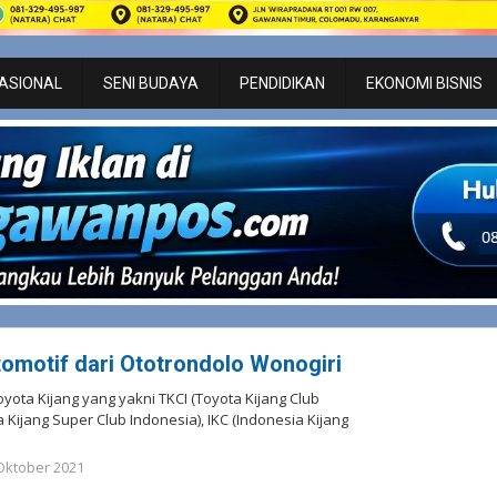
ASIONAL
SENI BUDAYA
PENDIDIKAN
EKONOMI BISNIS
Otomotif dari Ototrondolo Wonogiri
yota Kijang yang yakni TKCI (Toyota Kijang Club
a Kijang Super Club Indonesia), IKC (Indonesia Kijang
Oktober 2021
oleh
Redaksi