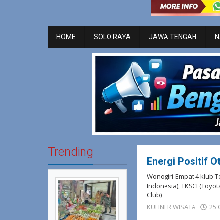
HOME
SOLO RAYA
JAWA TENGAH
N
Trending
Energi Positif 
Wonogiri-Empat 4 klub To
Indonesia), TKSCI (Toyot
Club)
KULINER WISATA
25 