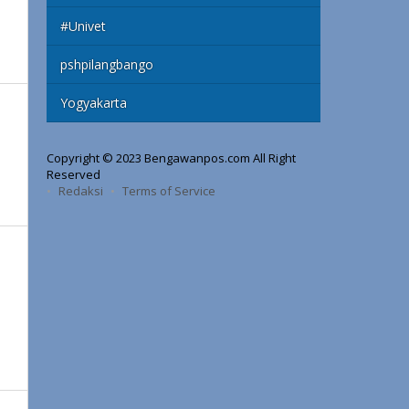
#Univet
pshpilangbango
Yogyakarta
Copyright © 2023 Bengawanpos.com All Right
Reserved
Redaksi
Terms of Service