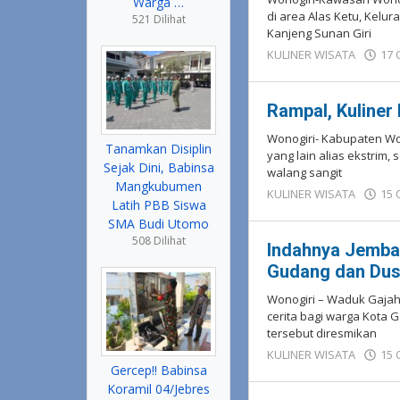
Warga …
di area Alas Ketu, Kelu
521 Dilihat
Kanjeng Sunan Giri
KULINER WISATA
17 
Rampal, Kuliner
Wonogiri- Kabupaten Wo
Tanamkan Disiplin
yang lain alias ekstrim, 
Sejak Dini, Babinsa
walang sangit
Mangkubumen
KULINER WISATA
15 
Latih PBB Siswa
SMA Budi Utomo
508 Dilihat
Indahnya Jemba
Gudang dan Du
Wonogiri – Waduk Gaja
cerita bagi warga Kota 
tersebut diresmikan
KULINER WISATA
15 
Gercep!! Babinsa
Koramil 04/Jebres