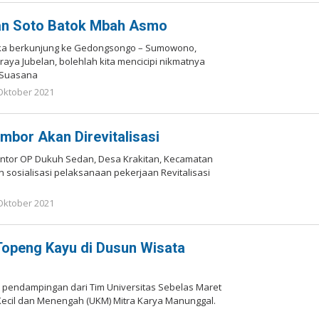
ran Soto Batok Mbah Asmo
ka berkunjung ke Gedongsongo – Sumowono,
n raya Jubelan, bolehlah kita mencicipi nikmatnya
 Suasana
Oktober 2021
oleh
Redaksi
bor Akan Direvitalisasi
Kantor OP Dukuh Sedan, Desa Krakitan, Kecamatan
n sosialisasi pelaksanaan pekerjaan Revitalisasi
Oktober 2021
oleh
Redaksi
openg Kayu di Dusun Wisata
n pendampingan dari Tim Universitas Sebelas Maret
Kecil dan Menengah (UKM) Mitra Karya Manunggal.