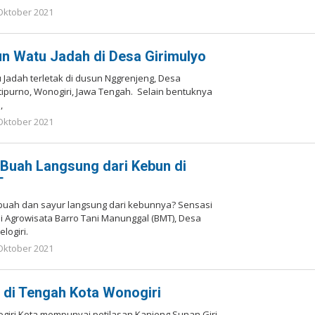
Oktober 2021
oleh
Redaksi
un Watu Jadah di Desa Girimulyo
u Jadah terletak di dusun Nggrenjeng, Desa
tipurno, Wonogiri, Jawa Tengah. Selain bentuknya
,
Oktober 2021
oleh
Redaksi
 Buah Langsung dari Kebun di
T
 buah dan sayur langsung dari kebunnya? Sensasi
di Agrowisata Barro Tani Manunggal (BMT), Desa
logiri.
Oktober 2021
oleh
Redaksi
i di Tengah Kota Wonogiri
iri Kota mempunyai petilasan Kanjeng Sunan Giri