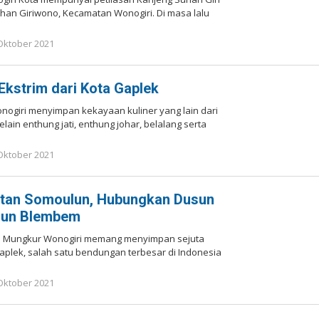
rahan Giriwono, Kecamatan Wonogiri. Di masa lalu
Oktober 2021
oleh
Redaksi
 Ekstrim dari Kota Gaplek
nogiri menyimpan kekayaan kuliner yang lain dari
selain enthung jati, enthung johar, belalang serta
Oktober 2021
oleh
Redaksi
tan Somoulun, Hubungkan Dusun
sun Blembem
h Mungkur Wonogiri memang menyimpan sejuta
Gaplek, salah satu bendungan terbesar di Indonesia
Oktober 2021
oleh
Redaksi