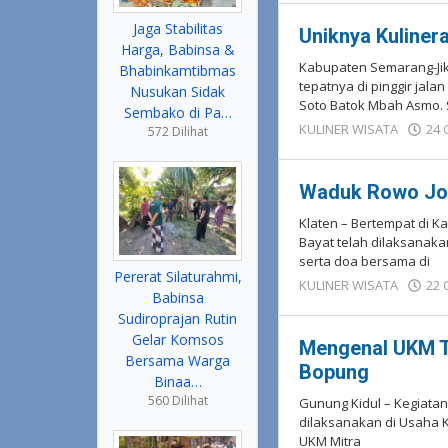
Jaga Stabilitas
Uniknya Kuline
Harga, Babinsa &
Kabupaten Semarang-Ji
Bhabinkamtibmas
tepatnya di pinggir jala
Nusukan Sidak
Soto Batok Mbah Asmo.
Sembako di Pa…
KULINER WISATA
24 
572 Dilihat
Waduk Rowo Jom
Klaten – Bertempat di 
Bayat telah dilaksanaka
serta doa bersama di
Pererat Silaturahmi,
KULINER WISATA
22 
Babinsa
Sudiroprajan Rutin
Gelar Komsos
Mengenal UKM T
Bersama Warga
Bopung
Binaa…
560 Dilihat
Gunung Kidul – Kegiata
dilaksanakan di Usaha 
UKM Mitra