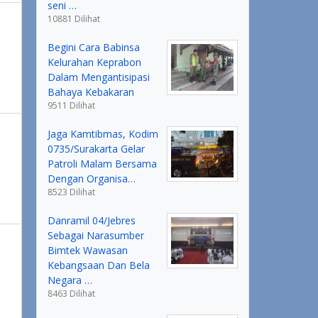
seni …
10881 Dilihat
Begini Cara Babinsa
Kelurahan Keprabon
Dalam Mengantisipasi
Bahaya Kebakaran
9511 Dilihat
Jaga Kamtibmas, Kodim
0735/Surakarta Gelar
Patroli Malam Bersama
Dengan Organisa…
8523 Dilihat
Danramil 04/Jebres
Sebagai Narasumber
Bimtek Wawasan
Kebangsaan Dan Bela
Negara …
8463 Dilihat