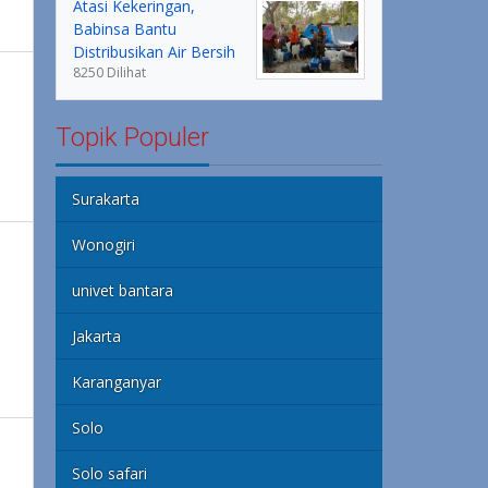
Atasi Kekeringan,
Babinsa Bantu
Distribusikan Air Bersih
8250 Dilihat
Topik Populer
Surakarta
Wonogiri
univet bantara
Jakarta
Karanganyar
Solo
Solo safari