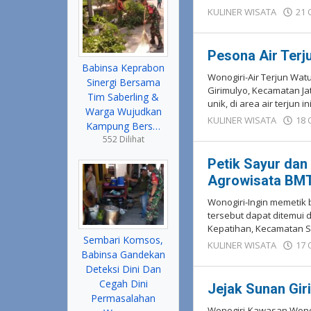
KULINER WISATA
21 
Pesona Air Terj
Babinsa Keprabon
Wonogiri-Air Terjun Wat
Sinergi Bersama
Girimulyo, Kecamatan Ja
Tim Saberling &
unik, di area air terjun ini
Warga Wujudkan
KULINER WISATA
18 
Kampung Bers…
552 Dilihat
Petik Sayur dan
Agrowisata BM
Wonogiri-Ingin memetik
tersebut dapat ditemui 
Kepatihan, Kecamatan Se
Sembari Komsos,
KULINER WISATA
17 
Babinsa Gandekan
Deteksi Dini Dan
Cegah Dini
Jejak Sunan Gir
Permasalahan
Wonogiri-Kawasan Wonog